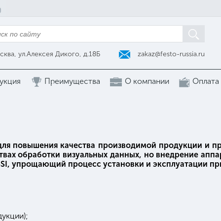
zakaz@festo-russia.ru
сква, ул.Алексея Дикого, д.18Б
укция
Преимущества
О компании
Оплата
для повышения качества производимой продукции и п
твах обработки визуальных данных, но внедрение апп
SBSI, упрощающий процесс установки и эксплуатации п
укции);