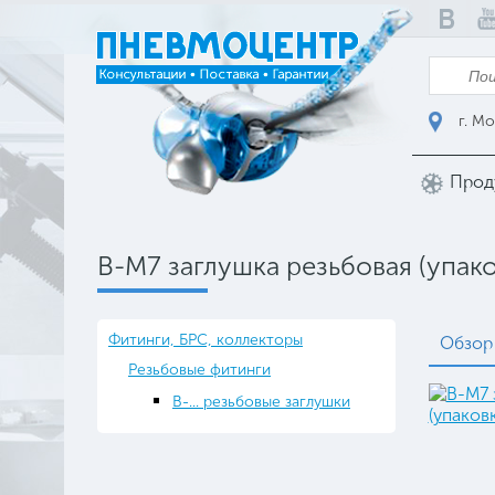
г. Мо
Прод
B-M7 заглушка резьбовая (упако
Фитинги, БРС, коллекторы
Обзор
Резьбовые фитинги
B-... резьбовые заглушки