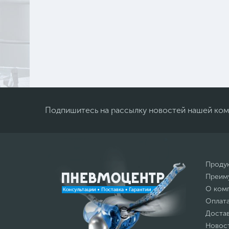
Подпишитесь на рассылку новостей нашей ко
Проду
Преим
О ком
Оплат
Доста
Новос