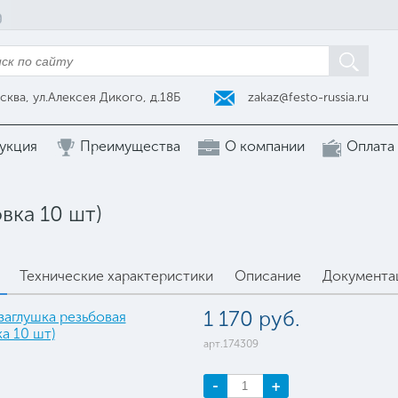
zakaz@festo-russia.ru
сква, ул.Алексея Дикого, д.18Б
укция
Преимущества
О компании
Оплата
вка 10 шт)
Технические характеристики
Описание
Документа
1 170 руб.
арт.174309
-
+