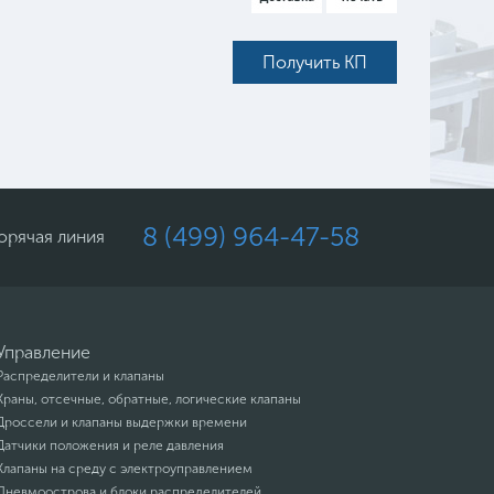
Получить КП
8 (499) 964-47-58
орячая линия
Управление
Распределители и клапаны
Краны, отсечные, обратные, логические клапаны
Дроссели и клапаны выдержки времени
Датчики положения и реле давления
Клапаны на среду с электроуправлением
Пневмоострова и блоки распределителей