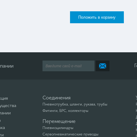
Г
мпании
Соединения
кция
Пневмотрубка, шланги, рукава, трубы
ущества
Фитинги, БРС, коллекторы
пании
а
Перемещение
вка
Пневмоцилиндры
Сервопневматические приводы
ти