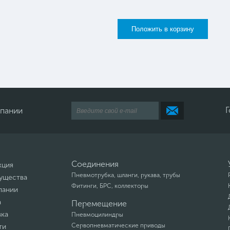
Г
мпании
Соединения
кция
Пневмотрубка, шланги, рукава, трубы
ущества
Фитинги, БРС, коллекторы
пании
а
Перемещение
вка
Пневмоцилиндры
Сервопневматические приводы
ти