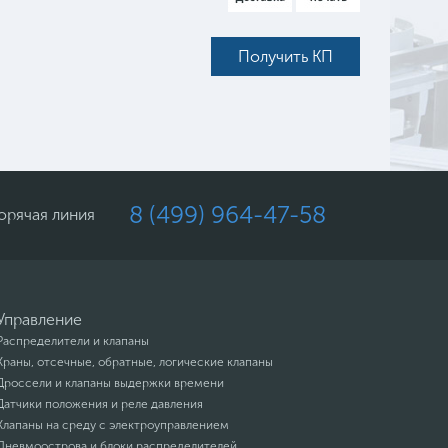
Получить КП
8 (499) 964-47-58
орячая линия
Управление
Распределители и клапаны
Краны, отсечные, обратные, логические клапаны
Дроссели и клапаны выдержки времени
Датчики положения и реле давления
Клапаны на среду с электроуправлением
Пневмоострова и блоки распределителей