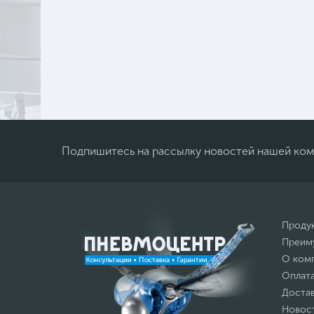
Подпишитесь на рассылку новостей нашей ко
Проду
Преим
О ком
Оплат
Доста
Новос