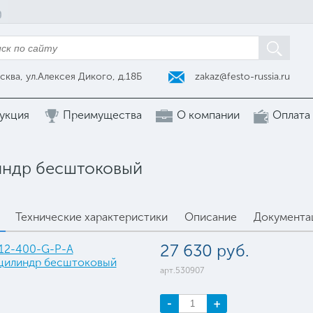
zakaz@festo-russia.ru
сква, ул.Алексея Дикого, д.18Б
укция
Преимущества
О компании
Оплата
индр бесштоковый
Технические характеристики
Описание
Документа
27 630 руб.
арт.530907
-
+