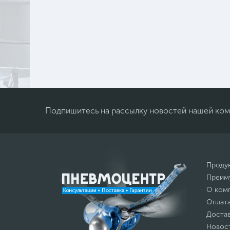
Подпишитесь на рассылку новостей нашей ко
Проду
Преим
О ком
Оплат
Доста
Новос