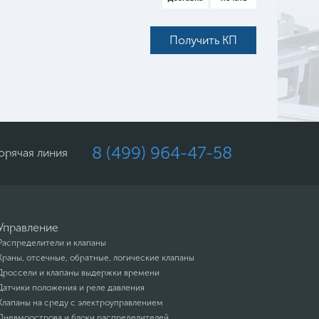
Получить КП
8 (499) 964-47-58
орячая линия
Управление
Распределители и клапаны
Краны, отсечные, обратные, логические клапаны
Дроссели и клапаны выдержки времени
Датчики положения и реле давления
Клапаны на среду с электроуправлением
Пневмоострова и блоки распределителей