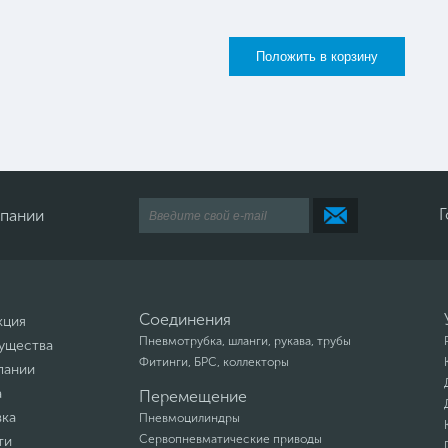
Г
мпании
Соединения
кция
Пневмотрубка, шланги, рукава, трубы
ущества
Фитинги, БРС, коллекторы
пании
а
Перемещение
вка
Пневмоцилиндры
Сервопневматические приводы
ти