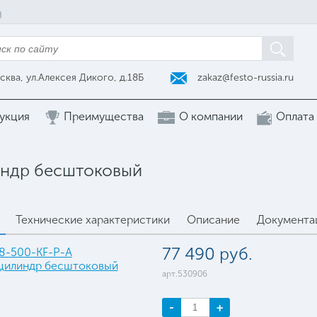
zakaz@festo-russia.ru
сква, ул.Алексея Дикого, д.18Б
укция
Преимущества
О компании
Оплата
индр бесштоковый
Технические характеристики
Описание
Документа
77 490 руб.
арт.530906
-
+