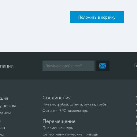
Г
мпании
Соединения
кция
Пневмотрубка, шланги, рукава, трубы
ущества
Фитинги, БРС, коллекторы
пании
а
Перемещение
вка
Пневмоцилиндры
Сервопневматические приводы
ти