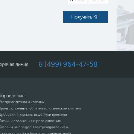
Получить КП
8 (499) 964-47-58
орячая линия
Управление
Распределители и клапаны
Краны, отсечные, обратные, логические клапаны
Дроссели и клапаны выдержки времени
Датчики положения и реле давления
Клапаны на среду с электроуправлением
Пневмоострова и блоки распределителей