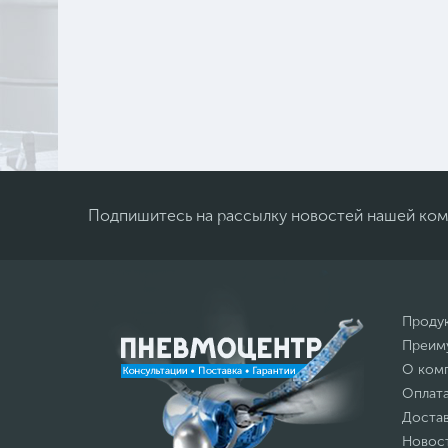
Подпишитесь на рассылку новостей нашей ко
Проду
Преим
О ком
Оплат
Доста
Новос