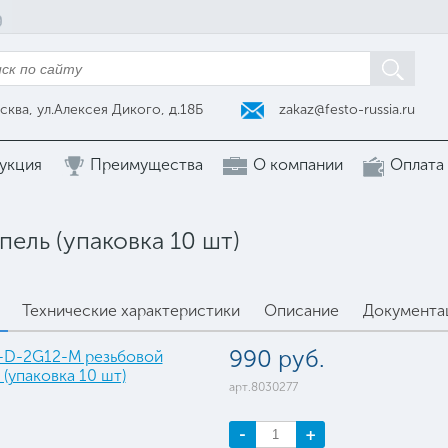
zakaz@festo-russia.ru
сква, ул.Алексея Дикого, д.18Б
укция
Преимущества
О компании
Оплата
ель (упаковка 10 шт)
Технические характеристики
Описание
Документа
990 руб.
арт.8030277
-
+