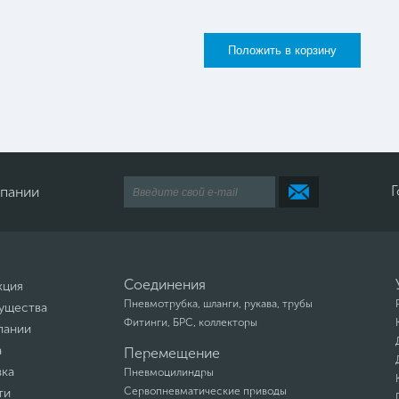
Г
мпании
Соединения
кция
Пневмотрубка, шланги, рукава, трубы
ущества
Фитинги, БРС, коллекторы
пании
а
Перемещение
вка
Пневмоцилиндры
Сервопневматические приводы
ти