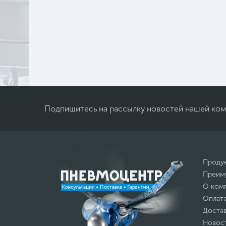
Подпишитесь на рассылку новостей нашей ко
Проду
Преим
О ком
Оплат
Доста
Новос