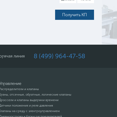
Получить КП
8 (499) 964-47-58
орячая линия
Управление
Распределители и клапаны
Краны, отсечные, обратные, логические клапаны
Дроссели и клапаны выдержки времени
Датчики положения и реле давления
Клапаны на среду с электроуправлением
Пневмоострова и блоки распределителей