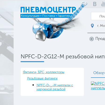
г. Мо
Прод
NPFC-D-2G12-M резьбовой нипп
Фитинги, БРС, коллекторы
Обзор
Резьбовые фитинги
NPFC-D-...-M ниппели с
наружной резьбой