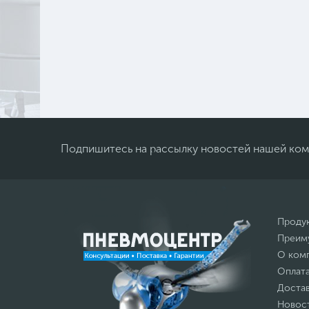
Подпишитесь на рассылку новостей нашей ко
Проду
Преим
О ком
Оплат
Доста
Новос