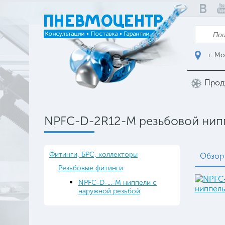
г. Мо
Прод
NPFC-D-2R12-M резьбовой нипп
Фитинги, БРС, коллекторы
Обзор
Резьбовые фитинги
NPFC-D-...-M ниппели с
наружной резьбой