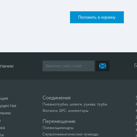
Г
мпании
Соединения
кция
Пневмотрубка, шланги, рукава, трубы
ущества
Фитинги, БРС, коллекторы
пании
а
Перемещение
вка
Пневмоцилиндры
Сервопневматические приводы
ти