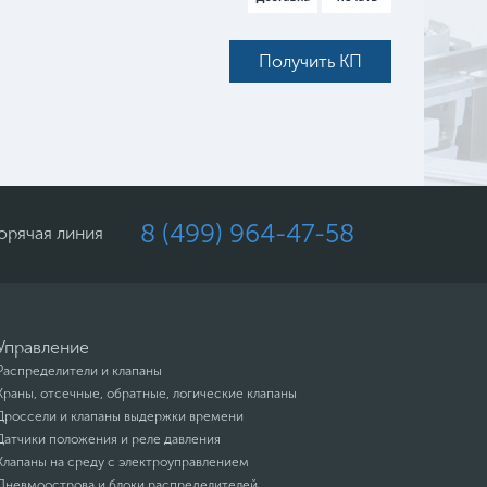
Получить КП
8 (499) 964-47-58
орячая линия
Управление
Распределители и клапаны
Краны, отсечные, обратные, логические клапаны
Дроссели и клапаны выдержки времени
Датчики положения и реле давления
Клапаны на среду с электроуправлением
Пневмоострова и блоки распределителей