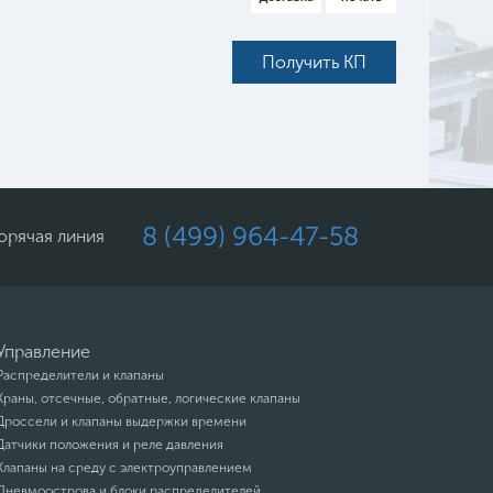
Получить КП
8 (499) 964-47-58
орячая линия
Управление
Распределители и клапаны
Краны, отсечные, обратные, логические клапаны
Дроссели и клапаны выдержки времени
Датчики положения и реле давления
Клапаны на среду с электроуправлением
Пневмоострова и блоки распределителей