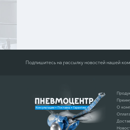
Подпишитесь на рассылку новостей нашей ко
Проду
Преим
О ком
Оплат
Доста
Новос