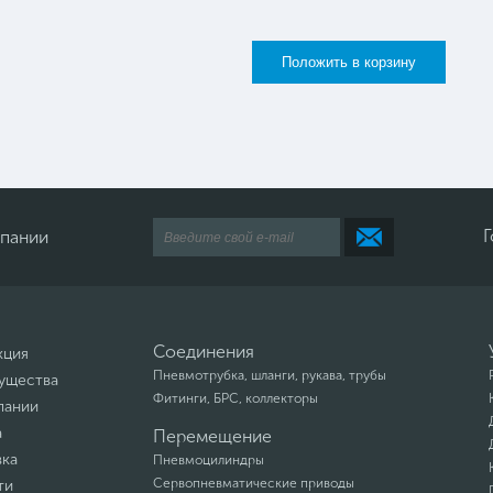
Г
мпании
Соединения
кция
Пневмотрубка, шланги, рукава, трубы
ущества
Фитинги, БРС, коллекторы
пании
а
Перемещение
вка
Пневмоцилиндры
Сервопневматические приводы
ти