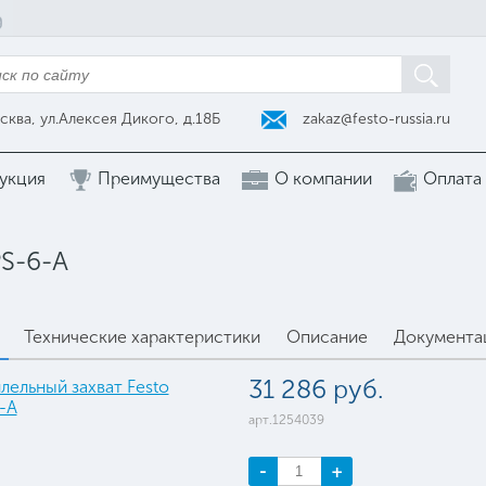
zakaz@festo-russia.ru
сква, ул.Алексея Дикого, д.18Б
укция
Преимущества
О компании
Оплата
PS-6-A
Технические характеристики
Описание
Документа
31 286 руб.
арт.1254039
-
+