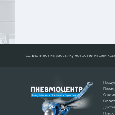
Подпишитесь на рассылку новостей нашей ко
Проду
Преим
О ком
Оплат
Доста
Новос