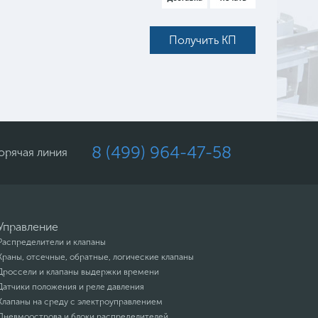
Получить КП
8 (499) 964-47-58
орячая линия
Управление
Распределители и клапаны
Краны, отсечные, обратные, логические клапаны
Дроссели и клапаны выдержки времени
Датчики положения и реле давления
Клапаны на среду с электроуправлением
Пневмоострова и блоки распределителей