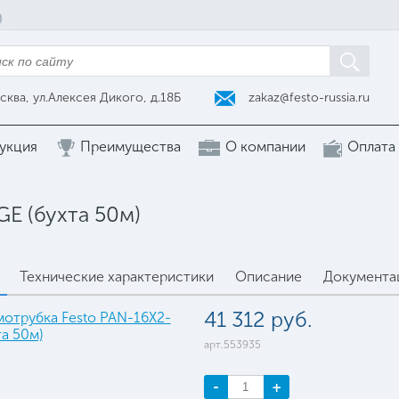
zakaz@festo-russia.ru
сква, ул.Алексея Дикого, д.18Б
укция
Преимущества
О компании
Оплата
E (бухта 50м)
Технические характеристики
Описание
Документа
41 312 руб.
арт.553935
-
+