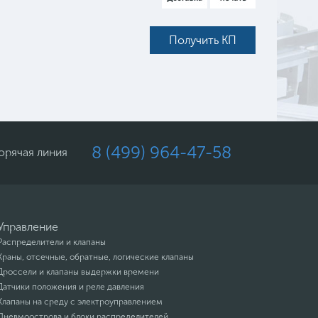
Получить КП
8 (499) 964-47-58
орячая линия
Управление
Распределители и клапаны
Краны, отсечные, обратные, логические клапаны
Дроссели и клапаны выдержки времени
Датчики положения и реле давления
Клапаны на среду с электроуправлением
Пневмоострова и блоки распределителей