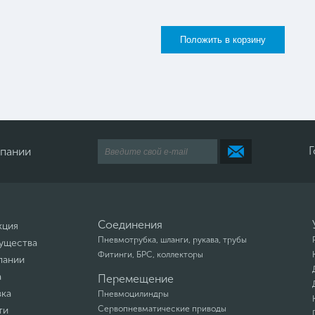
Г
мпании
Соединения
кция
Пневмотрубка, шланги, рукава, трубы
ущества
Фитинги, БРС, коллекторы
пании
а
Перемещение
вка
Пневмоцилиндры
Сервопневматические приводы
ти