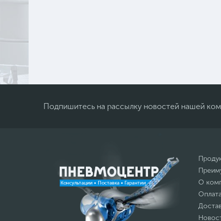
Подпишитесь на рассылку новостей нашей ко
Проду
Преим
О ком
Оплат
Доста
Новос