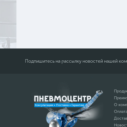
Подпишитесь на рассылку новостей нашей ко
Проду
Преим
О ком
Оплат
Доста
Новос