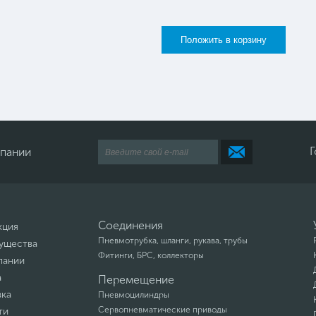
Г
мпании
Соединения
кция
Пневмотрубка, шланги, рукава, трубы
ущества
Фитинги, БРС, коллекторы
пании
а
Перемещение
вка
Пневмоцилиндры
Сервопневматические приводы
ти