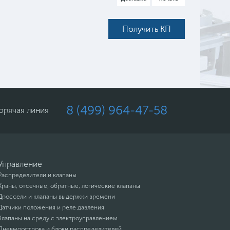
Получить КП
8 (499) 964-47-58
орячая линия
Управление
Распределители и клапаны
Краны, отсечные, обратные, логические клапаны
Дроссели и клапаны выдержки времени
Датчики положения и реле давления
Клапаны на среду с электроуправлением
Пневмоострова и блоки распределителей