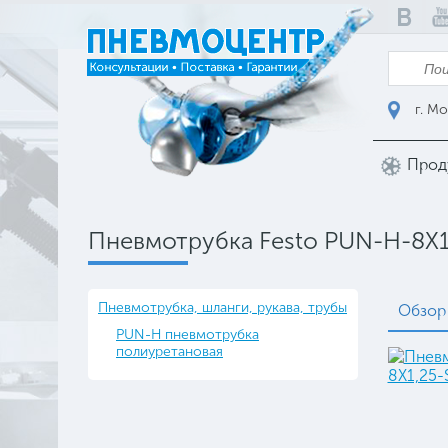
г. Мо
Прод
Пневмотрубка Festo PUN-H-8X1,
Пневмотрубка, шланги, рукава, трубы
Обзор
PUN-H пневмотрубка
полиуретановая