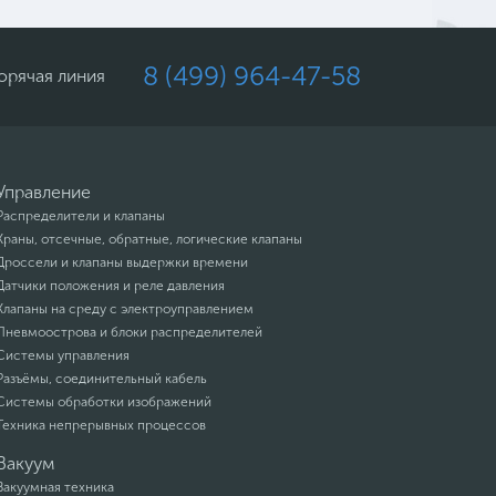
8 (499) 964-47-58
орячая линия
Управление
Распределители и клапаны
Краны, отсечные, обратные, логические клапаны
Дроссели и клапаны выдержки времени
Датчики положения и реле давления
Клапаны на среду с электроуправлением
Пневмоострова и блоки распределителей
Системы управления
Разъёмы, соединительный кабель
Системы обработки изображений
Техника непрерывных процессов
Вакуум
Вакуумная техника