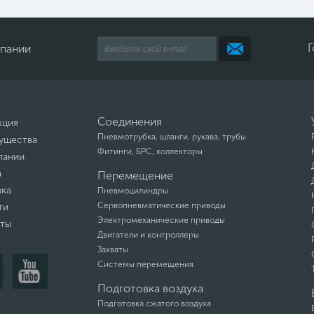
Г
мпании
Соединения
кция
Пневмотрубка, шланги, рукава, трубы
ущества
Фитинги, БРС, коллекторы
пании
а
Перемещение
вка
Пневмоцилиндры
Сервопневматические приводы
ти
Электромеханические приводы
кты
Двигатели и контроллеры
Захваты
Системы перемещения
Подготовка воздуха
Подготовка сжатого воздуха