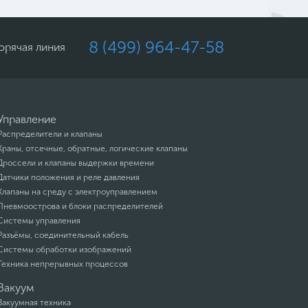
8 (499) 964-47-58
орячая линия
Управление
Распределители и клапаны
Краны, отсечные, обратные, логические клапаны
Дроссели и клапаны выдержки времени
Датчики положения и реле давления
Клапаны на среду с электроуправлением
Пневмоострова и блоки распределителей
Системы управления
Разъёмы, соединительный кабель
Системы обработки изображений
Техника непрерывных процессов
Вакуум
Вакуумная техника