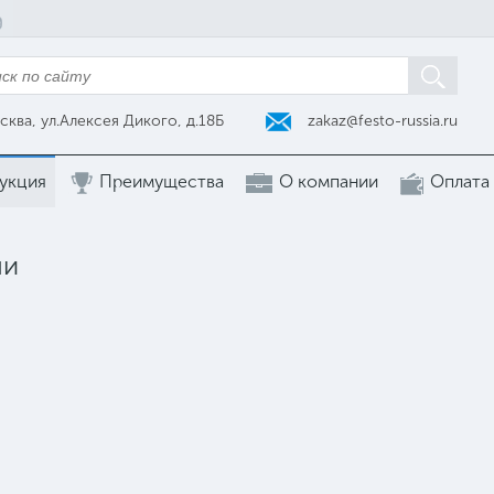
zakaz@festo-russia.ru
сква, ул.Алексея Дикого, д.18Б
укция
Преимущества
О компании
Оплата
ли