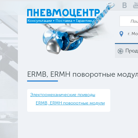
г. Мо
Прод
ERMB, ERMH поворотные моду
Электромеханические приводы
ERMB, ERMH поворотные модули