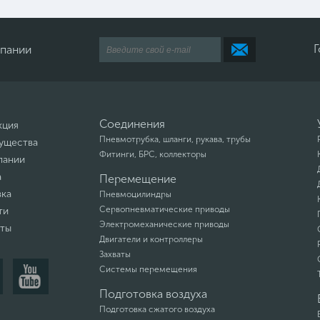
Г
мпании
Соединения
кция
Пневмотрубка, шланги, рукава, трубы
ущества
Фитинги, БРС, коллекторы
пании
а
Перемещение
вка
Пневмоцилиндры
Сервопневматические приводы
ти
Электромеханические приводы
кты
Двигатели и контроллеры
Захваты
Системы перемещения
Подготовка воздуха
Подготовка сжатого воздуха