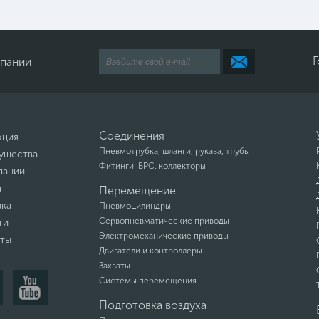
Г
мпании
Соединения
кция
Пневмотрубка, шланги, рукава, трубы
ущества
Фитинги, БРС, коллекторы
пании
а
Перемещение
вка
Пневмоцилиндры
Сервопневматические приводы
ти
Электромеханические приводы
кты
Двигатели и контроллеры
Захваты
Системы перемещения
Подготовка воздуха