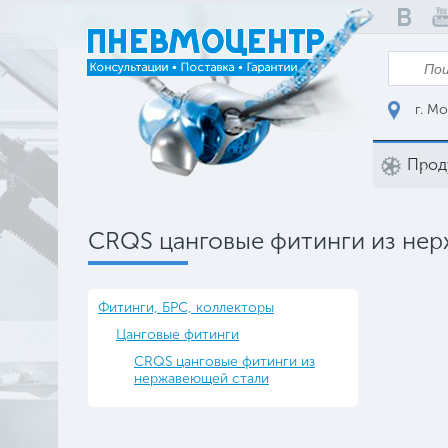
г. Мо
Прод
CRQS цанговые фитинги из не
Фитинги, БРС, коллекторы
Цанговые фитинги
CRQS цанговые фитинги из
нержавеющей стали