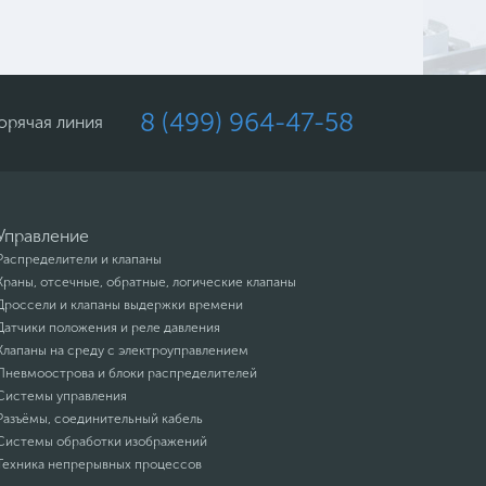
8 (499) 964-47-58
орячая линия
Управление
Распределители и клапаны
Краны, отсечные, обратные, логические клапаны
Дроссели и клапаны выдержки времени
Датчики положения и реле давления
Клапаны на среду с электроуправлением
Пневмоострова и блоки распределителей
Системы управления
Разъёмы, соединительный кабель
Системы обработки изображений
Техника непрерывных процессов