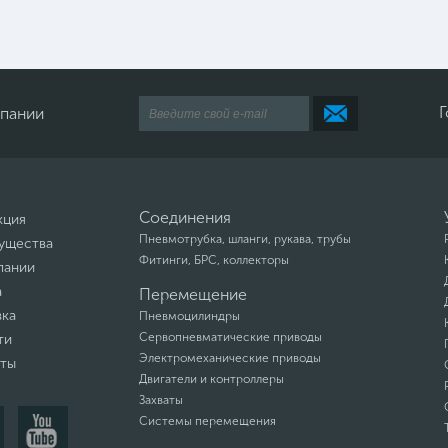
Г
мпании
Соединения
кция
Пневмотрубка, шланги, рукава, трубы
ущества
Фитинги, БРС, коллекторы
пании
а
Перемещение
вка
Пневмоцилиндры
Сервопневматические приводы
ти
Электромеханические приводы
кты
Двигатели и контроллеры
Захваты
Системы перемещения