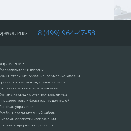
8 (499) 964-47-58
орячая линия
Управление
Распределители и клапаны
Краны, отсечные, обратные, логические клапаны
Дроссели и клапаны выдержки времени
Датчики положения и реле давления
Клапаны на среду с электроуправлением
Пневмоострова и блоки распределителей
Системы управления
Разъёмы, соединительный кабель
Системы обработки изображений
Техника непрерывных процессов