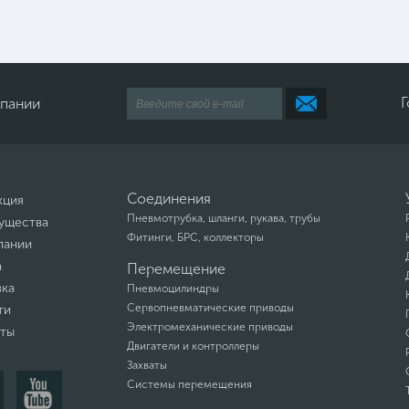
Г
мпании
Соединения
кция
Пневмотрубка, шланги, рукава, трубы
ущества
Фитинги, БРС, коллекторы
пании
а
Перемещение
вка
Пневмоцилиндры
Сервопневматические приводы
ти
Электромеханические приводы
кты
Двигатели и контроллеры
Захваты
Системы перемещения