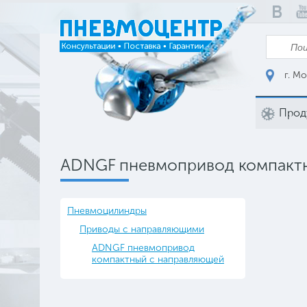
г. Мо
Прод
ADNGF пневмопривод компакт
Пневмоцилиндры
Приводы с направляющими
ADNGF пневмопривод
компактный с направляющей