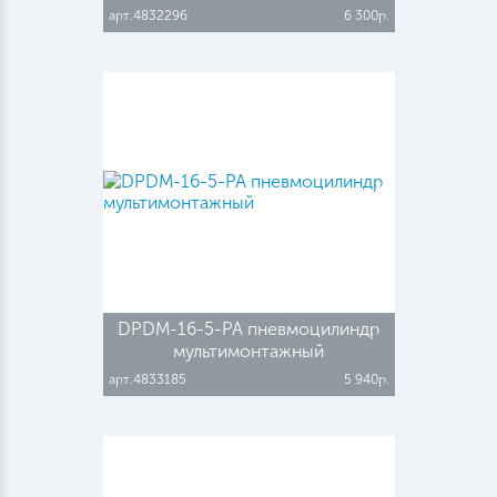
арт.4832296
6 300р.
DPDM-16-5-PA пневмоцилиндр
мультимонтажный
арт.4833185
5 940р.