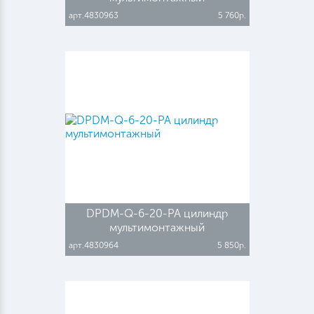
арт.4830963
5 760р.
DPDM-Q-6-20-PA цилиндр
мультимонтажный
арт.4830964
5 850р.