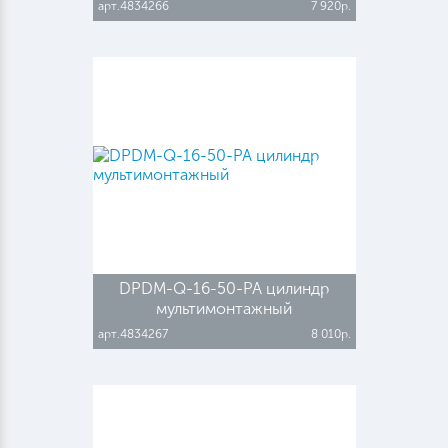
арт.4834266
7 920р.
DPDM-Q-16-50-PA цилиндр
мультимонтажный
арт.4834267
8 010р.