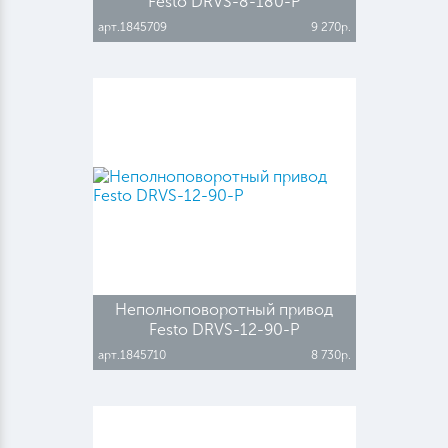
Festo DRVS-8-180-P
арт.1845709
9 270р.
Неполноповоротный привод
Festo DRVS-12-90-P
арт.1845710
8 730р.