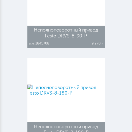
Неполноповоротный привод
Festo DRVS-8-90-P
арт.1845708
9 270р.
Неполноповоротный привод