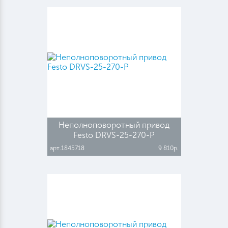
Неполноповоротный привод
Festo DRVS-25-270-P
арт.1845718
9 810р.