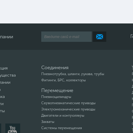
Г
мпании
Соединения
кция
Пневмотрубка, шланги, рукава, трубы
ущества
Фитинги, БРС, коллекторы
пании
а
Перемещение
вка
Пневмоцилиндры
Сервопневматические приводы
ти
Электромеханические приводы
кты
Двигатели и контроллеры
Захваты
Системы перемещения