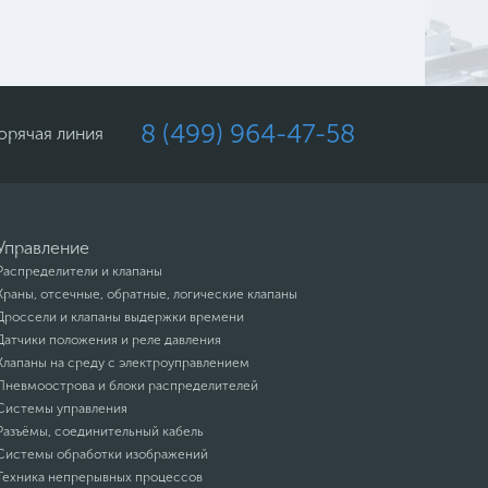
8 (499) 964-47-58
орячая линия
Управление
Распределители и клапаны
Краны, отсечные, обратные, логические клапаны
Дроссели и клапаны выдержки времени
Датчики положения и реле давления
Клапаны на среду с электроуправлением
Пневмоострова и блоки распределителей
Системы управления
Разъёмы, соединительный кабель
Системы обработки изображений
Техника непрерывных процессов