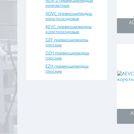
AEN-S пневмоцилиндры
компактные
ADVC пневмоцилиндры
короткоходовые
A
AEVC пневмоцилиндры
короткоходовые
DZF пневмоцилиндры
плоские
DZH пневмоцилиндры
плоские
EZH пневмоцилиндры
плоские
A