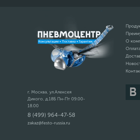
Проду
Преим
О ком
Оплат
Доста
Новос
Конта
г. Москва, ул.Алексея
Дикого, д.18Б Пн-Пт 09.00-
18.00
8 (499) 964-47-58
zakaz@festo-russia.ru