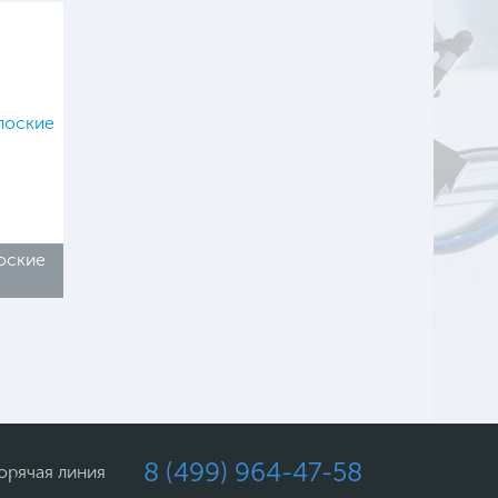
оские
8 (499) 964-47-58
орячая линия