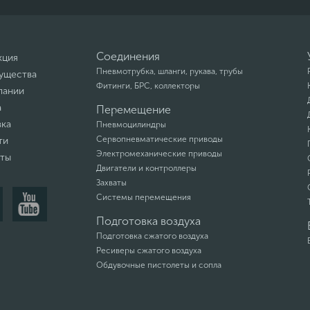
Соединения
кция
Пневмотрубка, шланги, рукава, трубы
ущества
Фитинги, БРС, коллекторы
пании
а
Перемещение
вка
Пневмоцилиндры
Сервопневматические приводы
ти
Электромеханические приводы
кты
Двигатели и контроллеры
Захваты
Системы перемещения
Подготовка воздуха
Подготовка сжатого воздуха
Ресиверы сжатого воздуха
Обдувочные пистолеты и сопла