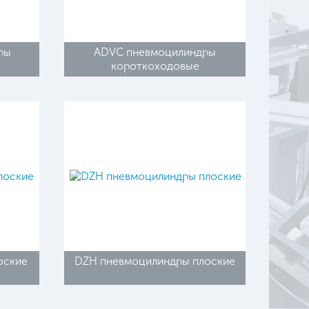
ры
ADVC пневмоцилиндры
короткоходовые
оские
DZH пневмоцилиндры плоские