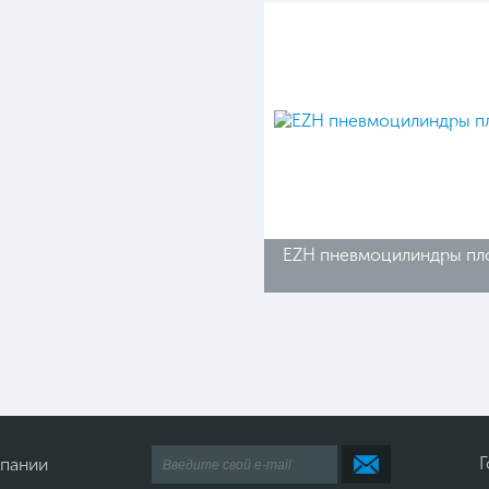
EZH пневмоцилиндры пл
Г
мпании