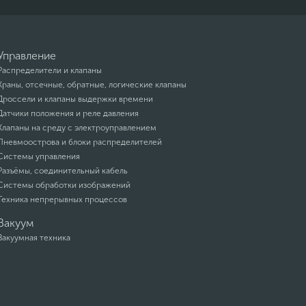
Управление
Распределители и клапаны
Краны, отсечные, обратные, логические клапаны
Дроссели и клапаны выдержки времени
Датчики положения и реле давления
Клапаны на среду с электроуправлением
Пневмоострова и блоки распределителей
Системы управления
Разъёмы, соединительный кабель
Системы обработки изображений
Техника непрерывных процессов
Вакуум
Вакуумная техника