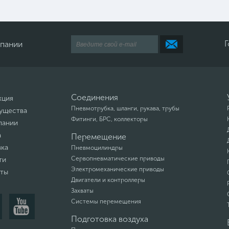
Г
мпании
Соединения
кция
Пневмотрубка, шланги, рукава, трубы
ущества
Фитинги, БРС, коллекторы
пании
а
Перемещение
вка
Пневмоцилиндры
Сервопневматические приводы
ти
Электромеханические приводы
кты
Двигатели и контроллеры
Захваты
Системы перемещения
Подготовка воздуха