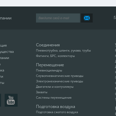
Г
мпании
Соединения
кция
Пневмотрубка, шланги, рукава, трубы
ущества
Фитинги, БРС, коллекторы
пании
а
Перемещение
вка
Пневмоцилиндры
Сервопневматические приводы
ти
Электромеханические приводы
кты
Двигатели и контроллеры
Захваты
Системы перемещения
Подготовка воздуха
Подготовка сжатого воздуха