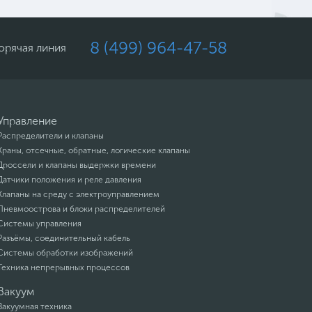
8 (499) 964-47-58
орячая линия
Управление
Распределители и клапаны
Краны, отсечные, обратные, логические клапаны
Дроссели и клапаны выдержки времени
Датчики положения и реле давления
Клапаны на среду с электроуправлением
Пневмоострова и блоки распределителей
Системы управления
Разъёмы, соединительный кабель
Системы обработки изображений
Техника непрерывных процессов
Вакуум
Вакуумная техника