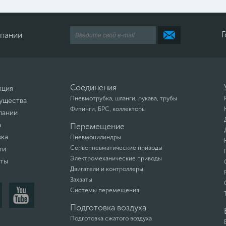
Г
мпании
Соединения
кция
Пневмотрубка, шланги, рукава, трубы
ущества
Фитинги, БРС, коллекторы
пании
а
Перемещение
вка
Пневмоцилиндры
Сервопневматические приводы
ти
Электромеханические приводы
кты
Двигатели и контроллеры
Захваты
Системы перемещения
Подготовка воздуха
Подготовка сжатого воздуха