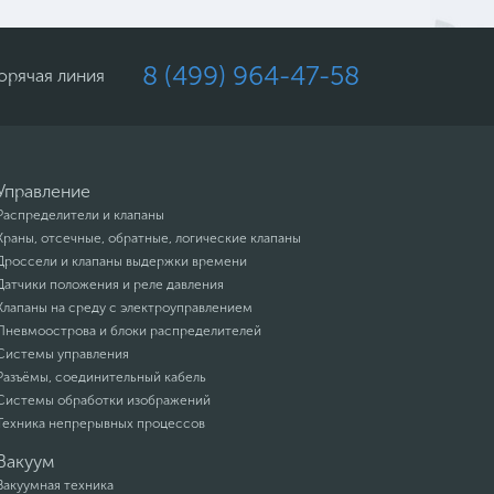
8 (499) 964-47-58
орячая линия
Управление
Распределители и клапаны
Краны, отсечные, обратные, логические клапаны
Дроссели и клапаны выдержки времени
Датчики положения и реле давления
Клапаны на среду с электроуправлением
Пневмоострова и блоки распределителей
Системы управления
Разъёмы, соединительный кабель
Системы обработки изображений
Техника непрерывных процессов
Вакуум
Вакуумная техника