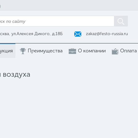
zakaz@festo-russia.ru
сква, ул.Алексея Дикого, д.18Б
укция
Преимущества
О компании
Оплата
 воздуха