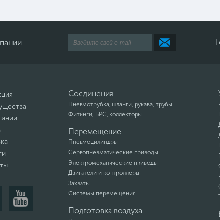
Г
мпании
Соединения
кция
Пневмотрубка, шланги, рукава, трубы
ущества
Фитинги, БРС, коллекторы
пании
а
Перемещение
вка
Пневмоцилиндры
Сервопневматические приводы
ти
Электромеханические приводы
кты
Двигатели и контроллеры
Захваты
Системы перемещения
Подготовка воздуха