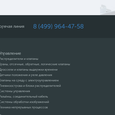
8 (499) 964-47-58
орячая линия
Управление
Распределители и клапаны
Краны, отсечные, обратные, логические клапаны
Дроссели и клапаны выдержки времени
Датчики положения и реле давления
Клапаны на среду с электроуправлением
Пневмоострова и блоки распределителей
Системы управления
Разъёмы, соединительный кабель
Системы обработки изображений
Техника непрерывных процессов