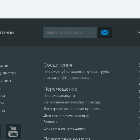
Г
мпании
Соединения
кция
Пневмотрубка, шланги, рукава, трубы
ущества
Фитинги, БРС, коллекторы
пании
а
Перемещение
вка
Пневмоцилиндры
Сервопневматические приводы
ти
Электромеханические приводы
кты
Двигатели и контроллеры
Захваты
Системы перемещения
Подготовка воздуха