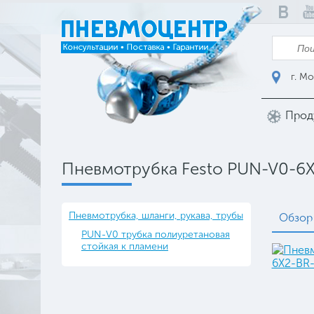
г. Мо
Прод
Пневмотрубка Festo PUN-V0-6
Пневмотрубка, шланги, рукава, трубы
Обзор
PUN-V0 трубка полиуретановая
стойкая к пламени