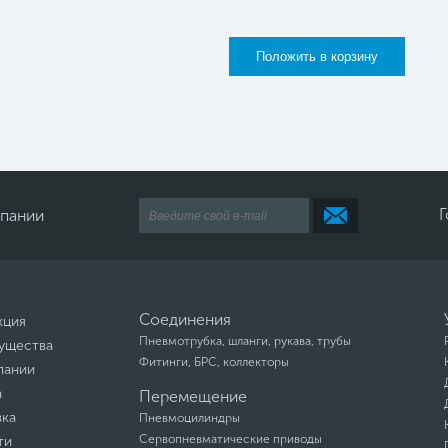
Г
мпании
Соединения
кция
Пневмотрубка, шланги, рукава, трубы
ущества
Фитинги, БРС, коллекторы
пании
а
Перемещение
вка
Пневмоцилиндры
Сервопневматические приводы
ти