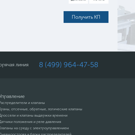
Получить КП
8 (499) 964-47-58
орячая линия
Управление
Распределители и клапаны
Краны, отсечные, обратные, логические клапаны
Дроссели и клапаны выдержки времени
Датчики положения и реле давления
Клапаны на среду с электроуправлением
Пневмоострова и блоки распределителей