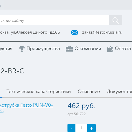
zakaz@festo-russia.ru
сква, ул.Алексея Дикого, д.18Б
укция
Преимущества
О компании
Оплата
X2-BR-C
Технические характеристики
Описание
Документа
462 руб.
арт.561722
-
+