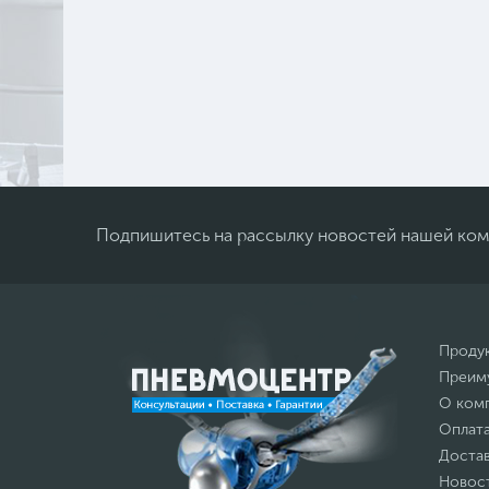
Подпишитесь на рассылку новостей нашей ко
Проду
Преим
О ком
Оплат
Доста
Новос