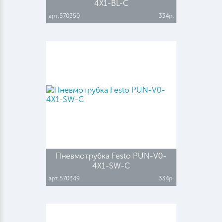
4X1-BL-C
арт.570350
334р.
Пневмотрубка Festo PUN-V0-
4X1-SW-C
арт.570349
334р.