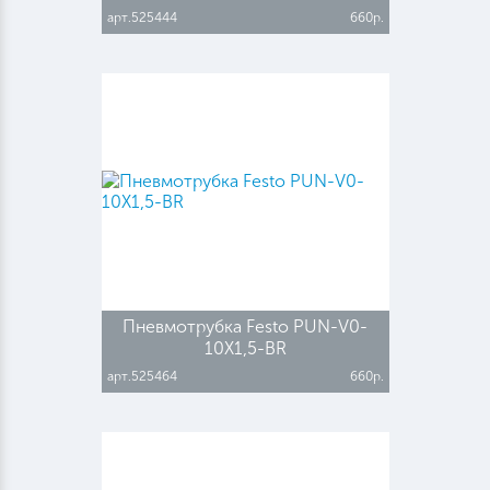
арт.525444
660р.
Пневмотрубка Festo PUN-V0-
10X1,5-BR
арт.525464
660р.