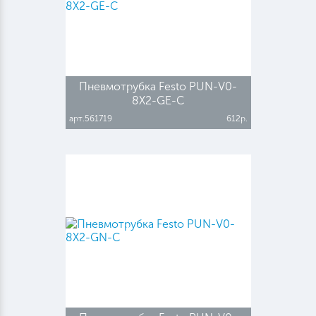
Пневмотрубка Festo PUN-V0-
8X2-GE-C
арт.561719
612р.