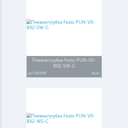
Пневмотрубка Festo PUN-V0-
8X2-SW-C
арт.561699
612р.