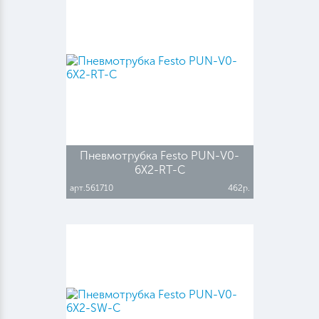
Пневмотрубка Festo PUN-V0-
6X2-RT-C
арт.561710
462р.