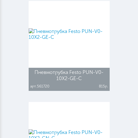
Пневмотрубка Festo PUN-V0-
10X2-GE-C
арт.561720
815р.