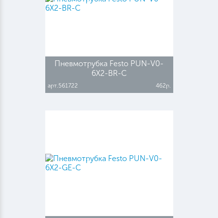
Пневмотрубка Festo PUN-V0-
6X2-BR-C
арт.561722
462р.