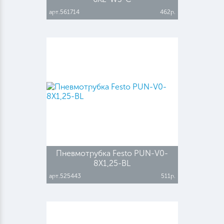
арт.561714
462р.
Пневмотрубка Festo PUN-V0-
8X1,25-BL
арт.525443
511р.