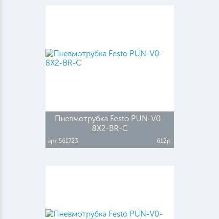
Пневмотрубка Festo PUN-V0-
8X2-BR-C
арт.561723
612р.