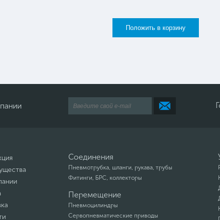
Г
мпании
Соединения
кция
Пневмотрубка, шланги, рукава, трубы
ущества
Фитинги, БРС, коллекторы
пании
а
Перемещение
вка
Пневмоцилиндры
Сервопневматические приводы
ти