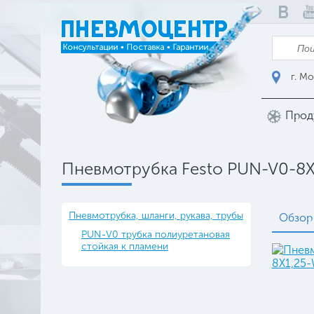
г. Мо
Прод
Пневмотрубка Festo PUN-V0-8
Пневмотрубка, шланги, рукава, трубы
Обзор
PUN-V0 трубка полиуретановая
стойкая к пламени