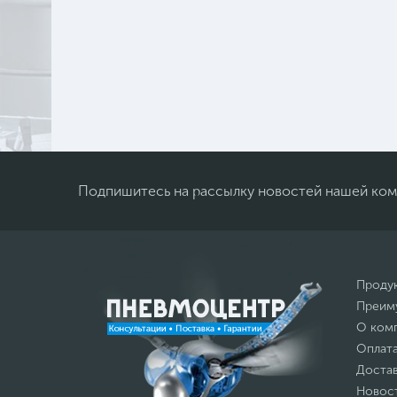
Подпишитесь на рассылку новостей нашей ко
Проду
Преим
О ком
Оплат
Доста
Новос