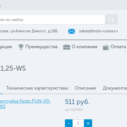
zakaz@festo-russia.ru
сква, ул.Алексея Дикого, д.18Б
укция
Преимущества
О компании
Оплата
X1,25-WS
Технические характеристики
Описание
Документа
511 руб.
арт.525455
-
+