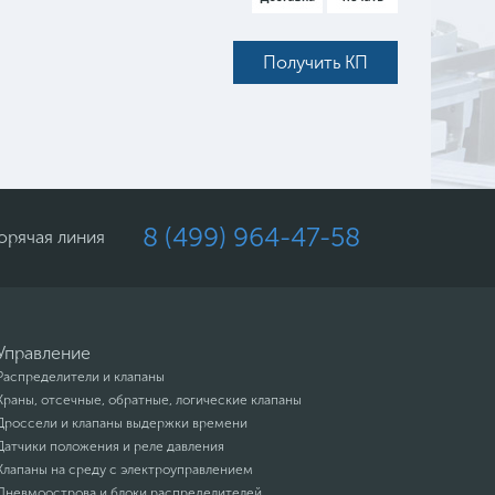
Получить КП
8 (499) 964-47-58
орячая линия
Управление
Распределители и клапаны
Краны, отсечные, обратные, логические клапаны
Дроссели и клапаны выдержки времени
Датчики положения и реле давления
Клапаны на среду с электроуправлением
Пневмоострова и блоки распределителей