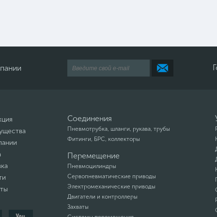
Г
мпании
Соединения
кция
Пневмотрубка, шланги, рукава, трубы
ущества
Фитинги, БРС, коллекторы
пании
а
Перемещение
вка
Пневмоцилиндры
Сервопневматические приводы
ти
Электромеханические приводы
кты
Двигатели и контроллеры
Захваты