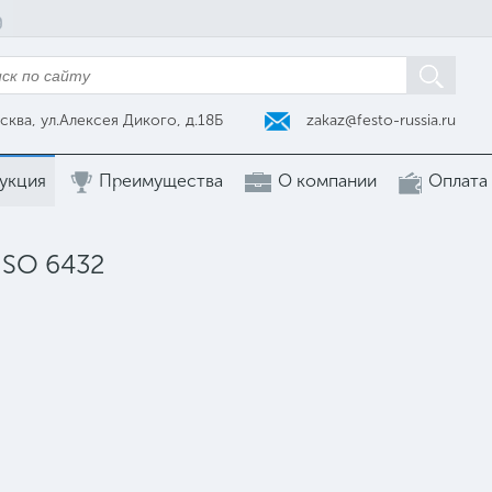
zakaz@festo-russia.ru
сква, ул.Алексея Дикого, д.18Б
укция
Преимущества
О компании
Оплата
ISO 6432