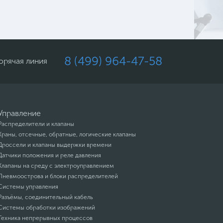
8 (499) 964-47-58
орячая линия
Управление
Распределители и клапаны
Краны, отсечные, обратные, логические клапаны
Дроссели и клапаны выдержки времени
Датчики положения и реле давления
Клапаны на среду с электроуправлением
Пневмоострова и блоки распределителей
Системы управления
Разъёмы, соединительный кабель
Системы обработки изображений
Техника непрерывных процессов