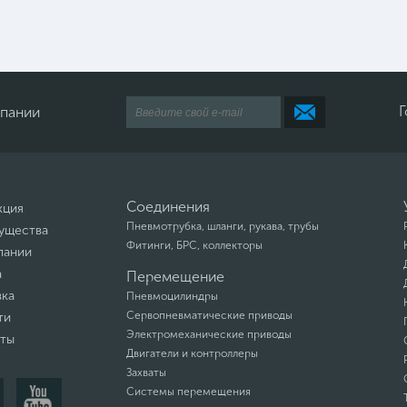
Г
мпании
Соединения
кция
Пневмотрубка, шланги, рукава, трубы
ущества
Фитинги, БРС, коллекторы
пании
а
Перемещение
вка
Пневмоцилиндры
Сервопневматические приводы
ти
Электромеханические приводы
кты
Двигатели и контроллеры
Захваты
Системы перемещения