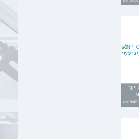
арт.8030
NPF
м
арт.8069