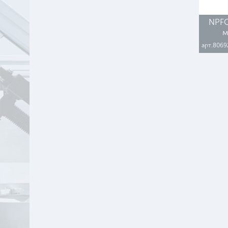
NPFC
м
арт.8069