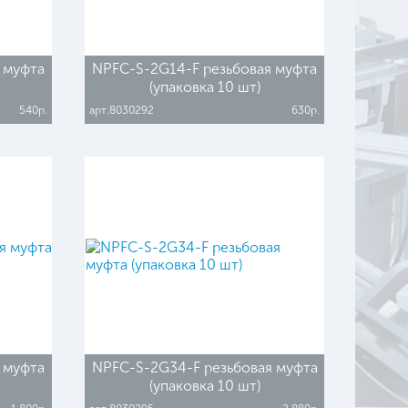
 муфта
NPFC-S-2G14-F резьбовая муфта
(упаковка 10 шт)
540р.
арт.8030292
630р.
 муфта
NPFC-S-2G34-F резьбовая муфта
(упаковка 10 шт)