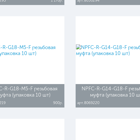
293
1 170р.
арт.8030294
C-R-G18-M5-F резьбовая
NPFC-R-G14-G18-F резь
уфта (упаковка 10 шт)
муфта (упаковка 10 ш
219
900р.
арт.8069220