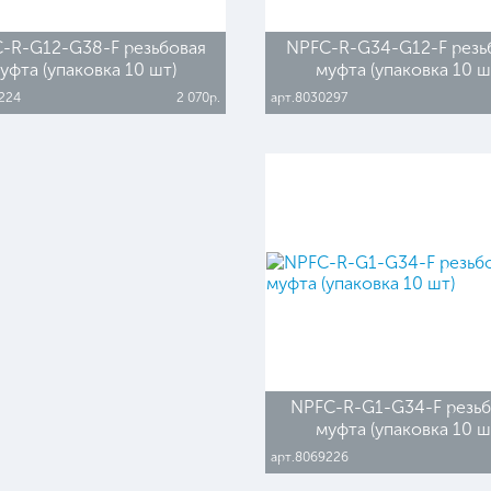
-R-G12-G38-F резьбовая
NPFC-R-G34-G12-F резь
уфта (упаковка 10 шт)
муфта (упаковка 10 ш
224
2 070р.
арт.8030297
NPFC-R-G1-G34-F резьб
муфта (упаковка 10 ш
арт.8069226