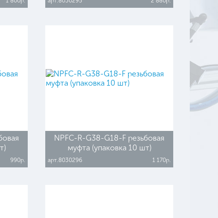
1 800р.
арт.8030295
2 880р.
бовая
NPFC-R-G38-G18-F резьбовая
т)
муфта (упаковка 10 шт)
990р.
арт.8030296
1 170р.