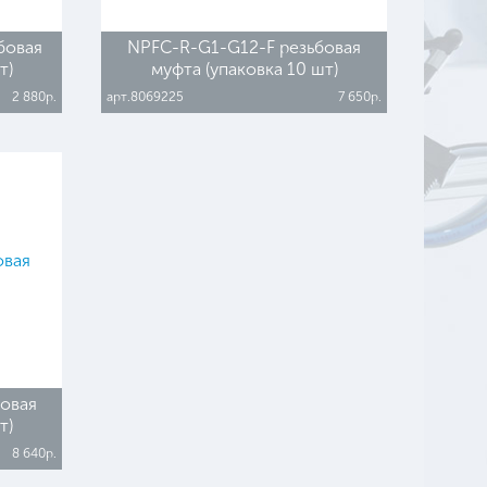
бовая
NPFC-R-G1-G12-F резьбовая
т)
муфта (упаковка 10 шт)
2 880р.
арт.8069225
7 650р.
овая
т)
8 640р.