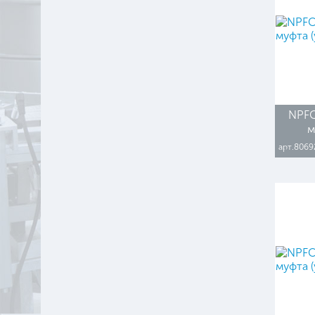
NPFC
м
арт.8069