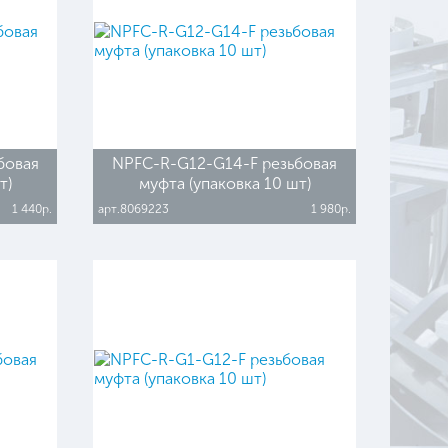
бовая
NPFC-R-G12-G14-F резьбовая
т)
муфта (упаковка 10 шт)
1 440р.
арт.8069223
1 980р.