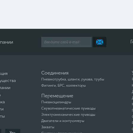
Г
мпании
Соединения
кция
Пневмотрубка, шланги, рукава, трубы
ущества
Фитинги, БРС, коллекторы
пании
а
Перемещение
вка
Пневмоцилиндры
Сервопневматические приводы
ти
Электромеханические приводы
кты
Двигатели и контроллеры
Захваты