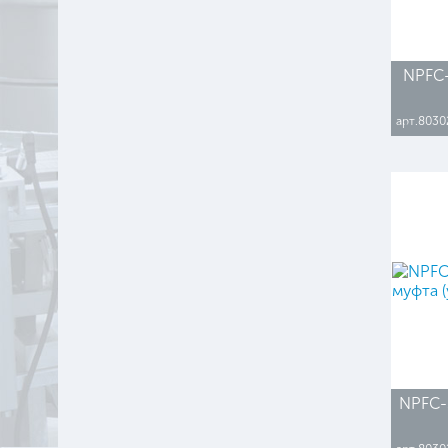
NPFC-
арт.8030
NPFC-