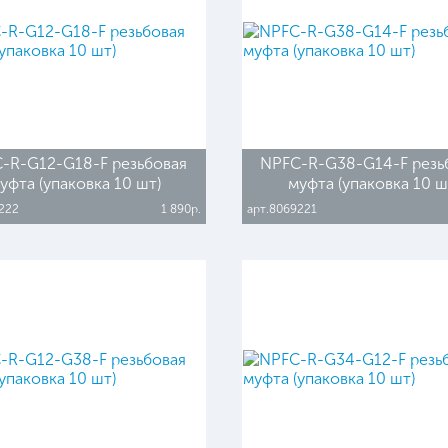
-R-G12-G18-F резьбовая
NPFC-R-G38-G14-F резь
уфта (упаковка 10 шт)
муфта (упаковка 10 ш
222
1 890р.
арт.8069221