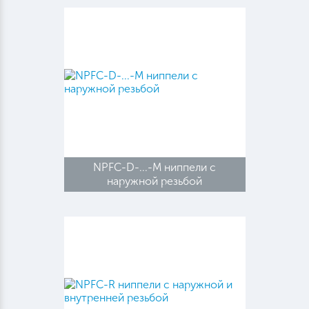
NPFC-D-...-M ниппели с
наружной резьбой