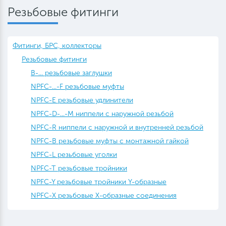
Резьбовые фитинги
Фитинги, БРС, коллекторы
Резьбовые фитинги
B-... резьбовые заглушки
NPFC-...-F резьбовые муфты
NPFC-E резьбовые удлинители
NPFC-D-...-M ниппели с наружной резьбой
NPFC-R ниппели с наружной и внутренней резьбой
NPFC-B резьбовые муфты с монтажной гайкой
NPFC-L резьбовые уголки
NPFC-T резьбовые тройники
NPFC-Y резьбовые тройники Y-образные
NPFC-X резьбовые X-образные соединения