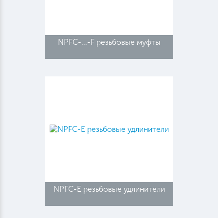
NPFC-...-F резьбовые муфты
NPFC-E резьбовые удлинители